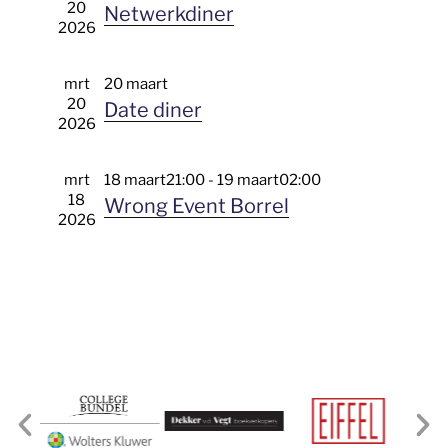
e
20
Netwerkdiner
r
a
t
2026
g
a
e
v
v
e
e
e
n
mrt
20 maart
n
r
a
20
n
Date diner
v
e
2026
i
n
g
e
a
a
t
n
i
mrt
18 maart21:00
-
19 maart02:00
e
v
d
18
Wrong Event Borrel
a
i
2026
t
g
u
a
m
t
.
i
e