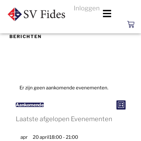
Inloggen
BERICHTEN
Er zijn geen aankomende evenementen.
E
W
v
Aankomende
L
e
S
i
e
n
j
e
Laatste afgelopen Evenementen
e
s
m
e
e
t
l
n
r
t
e
w
apr
20 april18:00
-
21:00
g
e
c