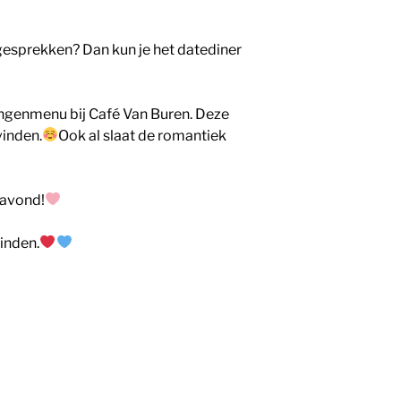
e gesprekken? Dan kun je het datediner
gangenmenu bij Café Van Buren. Deze
vinden.
Ook al slaat de romantiek
e avond!
inden.