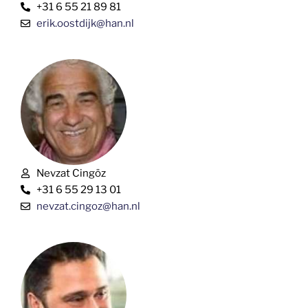
+31 6 55 21 89 81
erik.oostdijk@han.nl
Nevzat Cingöz
+31 6 55 29 13 01
nevzat.cingoz@han.nl