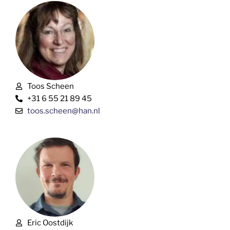
Toos Scheen
+31 6 55 21 89 45
toos.scheen@han.nl
Eric Oostdijk