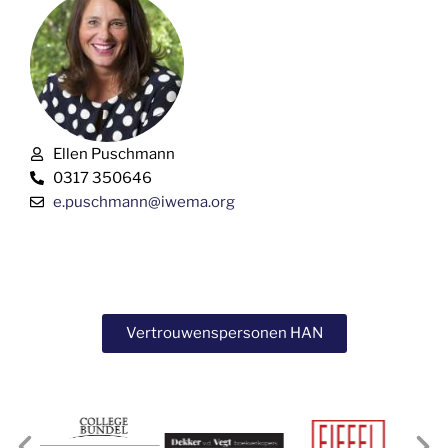
Ellen Puschmann
0317 350646
e.puschmann@iwema.org
Vertrouwenspersonen HAN