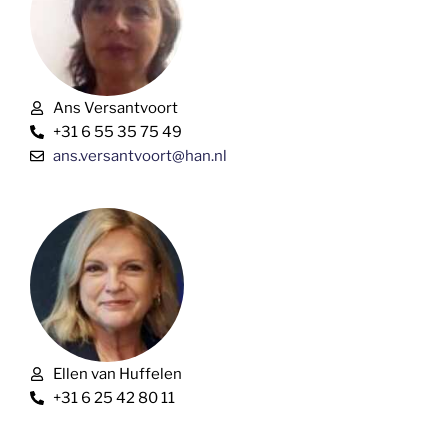
Ans Versantvoort
+31 6 55 35 75 49
ans.versantvoort@han.nl
Ellen van Huffelen
+31 6 25 42 80 11