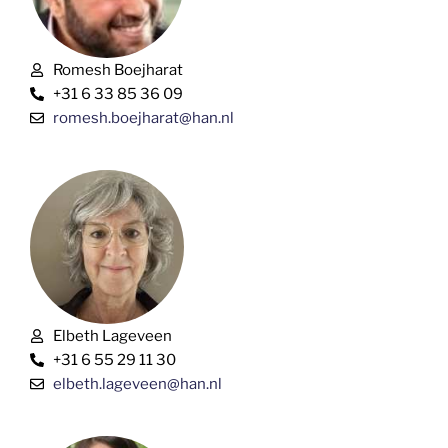
Romesh Boejharat
+31 6 33 85 36 09
romesh.boejharat@han.nl
Elbeth Lageveen
+31 6 55 29 11 30
elbeth.lageveen@han.nl