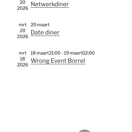
e
20
Netwerkdiner
r
a
t
2026
g
a
e
v
v
e
e
e
n
mrt
20 maart
n
r
a
20
n
Date diner
v
e
2026
i
n
g
e
a
a
t
n
i
mrt
18 maart21:00
-
19 maart02:00
e
v
d
18
Wrong Event Borrel
a
i
2026
t
g
u
a
m
t
.
i
e