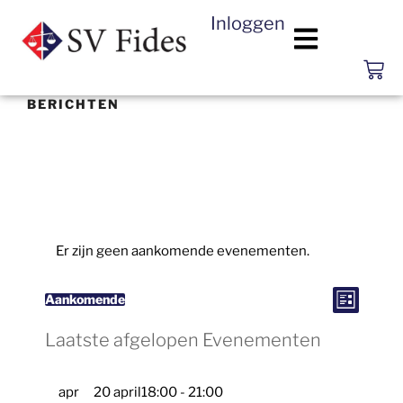
Inloggen
BERICHTEN
Er zijn geen aankomende evenementen.
E
W
v
Aankomende
L
e
S
i
e
n
j
e
Laatste afgelopen Evenementen
e
s
m
e
e
t
l
n
r
t
e
w
apr
20 april18:00
-
21:00
g
e
c