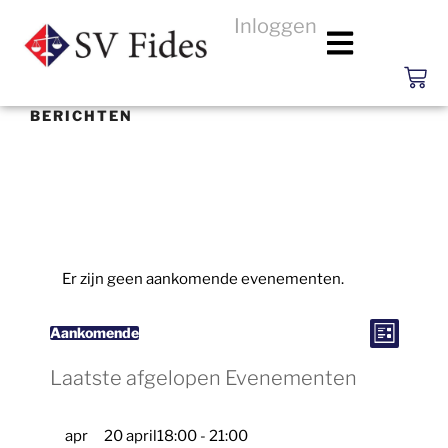
Inloggen
BERICHTEN
Er zijn geen aankomende evenementen.
E
W
v
Aankomende
L
e
S
i
e
n
j
e
Laatste afgelopen Evenementen
e
s
m
e
e
t
l
n
r
t
e
w
apr
20 april18:00
-
21:00
g
e
c