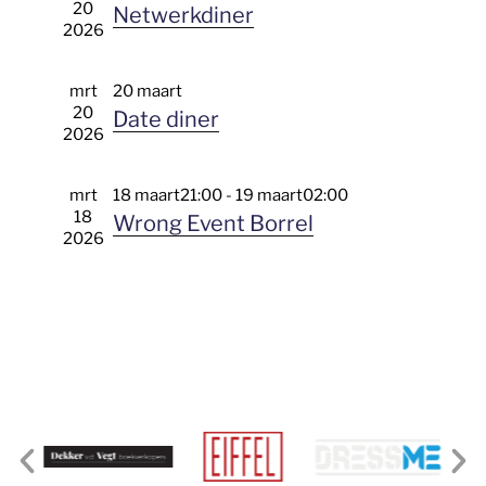
e
20
Netwerkdiner
r
a
t
2026
g
a
e
v
v
e
e
e
n
mrt
20 maart
n
r
a
20
n
Date diner
v
e
2026
i
n
g
e
a
a
t
n
i
mrt
18 maart21:00
-
19 maart02:00
e
v
d
18
Wrong Event Borrel
a
i
2026
t
g
u
a
m
t
.
i
e