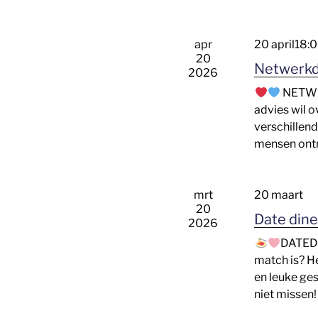
e
r
apr
20 april18:
e
20
e
Netwerkd
2026
n
NETW
d
advies wil 
a
verschillen
t
mensen ontm
u
m
.
mrt
20 maart
20
Date dine
2026
DATED
match is? He
en leuke ge
niet missen!