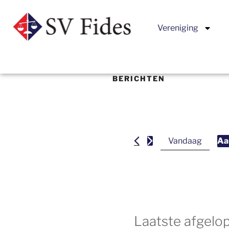
Vereniging
BERICHTEN
Vandaag
Aa
S
e
l
e
c
t
Laatste afgel
e